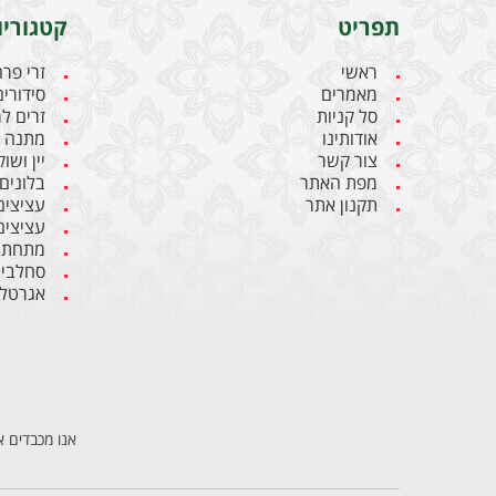
תפריט
קטגוריו
ראשי
זרי פר
מאמרים
סידורים
סל קניות
זרים ל
אודותינו
מתנה ל
צור קשר
יין ושו
מפת האתר
בלונים
תקנון אתר
עציצים
עציצים
מתחתנ
סחלבי
אגרטלי
אנו מכבדים א