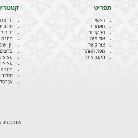
תפריט
קטגוריו
ראשי
זרי פר
מאמרים
סידורים
סל קניות
זרים ל
אודותינו
מתנה ל
צור קשר
יין ושו
מפת האתר
בלונים
תקנון אתר
עציצים
עציצים
מתחתנ
סחלבי
אגרטלי
אנו מכבדים א