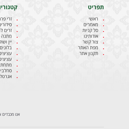
תפריט
קטגוריו
ראשי
זרי פר
מאמרים
סידורים
סל קניות
זרים ל
אודותינו
מתנה ל
צור קשר
יין ושו
מפת האתר
בלונים
תקנון אתר
עציצים
עציצים
מתחתנ
סחלבי
אגרטלי
אנו מכבדים א