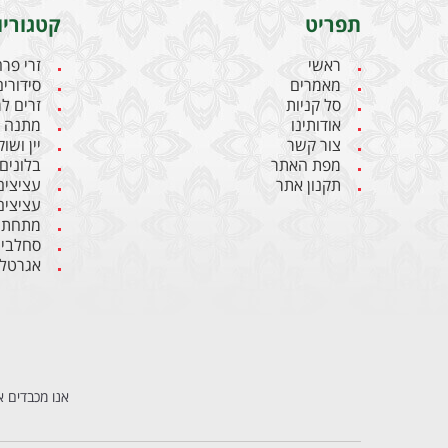
תפריט
קטגוריו
ראשי
זרי פר
מאמרים
סידורים
סל קניות
זרים ל
אודותינו
מתנה ל
צור קשר
יין ושו
מפת האתר
בלונים
תקנון אתר
עציצים
עציצים
מתחתנ
סחלבי
אגרטלי
אנו מכבדים א