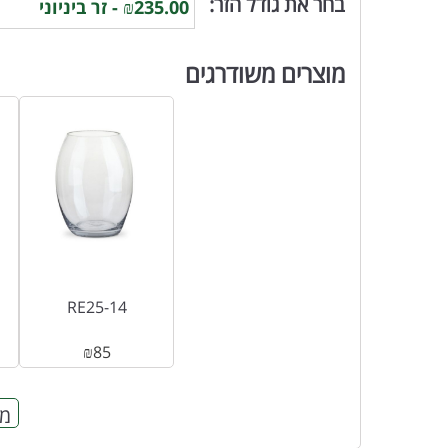
בחר את גודל הזר:
מוצרים משודרגים
RE25-14
₪
85
מח