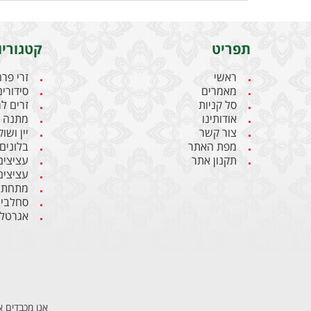
תפריט
קטגוריו
ראשי
זרי פר
מאמרים
סידורים
סל קניות
זרים ל
אודותינו
מתנה ל
צור קשר
יין ושו
מפת האתר
בלונים
תקנון אתר
עציצים
עציצים
מתחתנ
סחלבי
אגרטלי
אנו מכבדים א