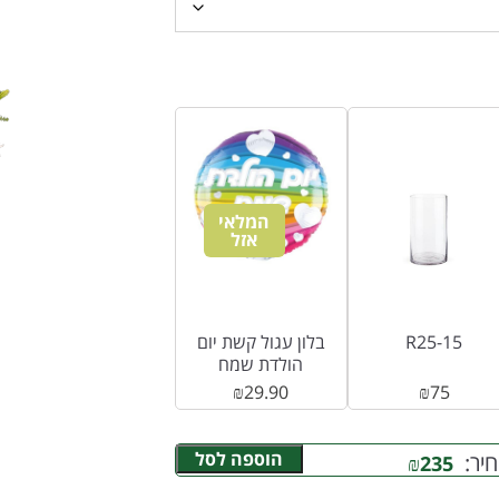
המלאי
אזל
R25-15
בלון עגול קשת יום
הולדת שמח
₪
29.90
₪
75
הוספה לסל
יר:
₪
235