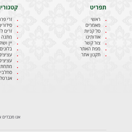
תפריט
קטגוריו
ראשי
זרי פר
מאמרים
סידורים
סל קניות
זרים ל
אודותינו
מתנה ל
צור קשר
יין ושו
מפת האתר
בלונים
תקנון אתר
עציצים
עציצים
מתחתנ
סחלבי
אגרטלי
אנו מכבדים א