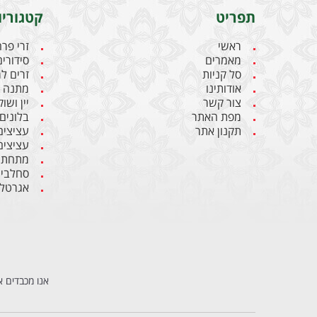
תפריט
קטגוריו
ראשי
זרי פר
מאמרים
סידורים
סל קניות
זרים ל
אודותינו
מתנה ל
צור קשר
יין ושו
מפת האתר
בלונים
תקנון אתר
עציצים
עציצים
מתחתנ
סחלבי
אגרטלי
אנו מכבדים א