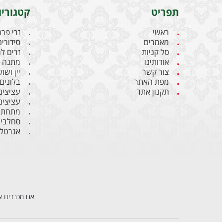
תפריט
קטגוריו
ראשי
זרי פר
מאמרים
סידורים
סל קניות
זרים ל
אודותינו
מתנה ל
צור קשר
יין ושו
מפת האתר
בלונים
תקנון אתר
עציצים
עציצים
מתחתנ
סחלבי
אגרטלי
אנו מכבדים א