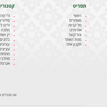
תפריט
קטגוריו
ראשי
זרי פר
מאמרים
סידורים
סל קניות
זרים ל
אודותינו
מתנה ל
צור קשר
יין ושו
מפת האתר
בלונים
תקנון אתר
עציצים
עציצים
מתחתנ
סחלבי
אגרטלי
אנו מכבדים א